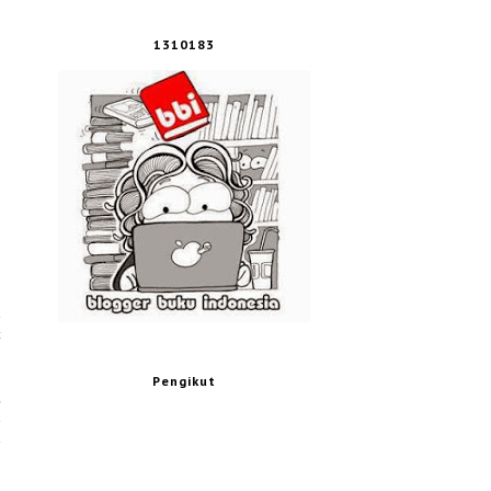
1310183
n
t
Pengikut
g
n
u