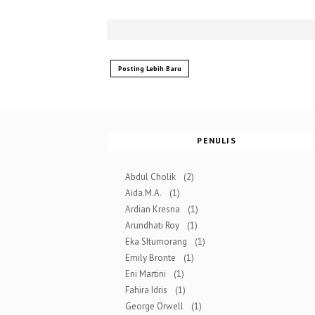
Posting Lebih Baru
PENULIS
Abdul Cholik
(2)
Aida.M.A.
(1)
Ardian Kresna
(1)
Arundhati Roy
(1)
Eka SItumorang
(1)
Emily Bronte
(1)
Eni Martini
(1)
Fahira Idris
(1)
George Orwell
(1)