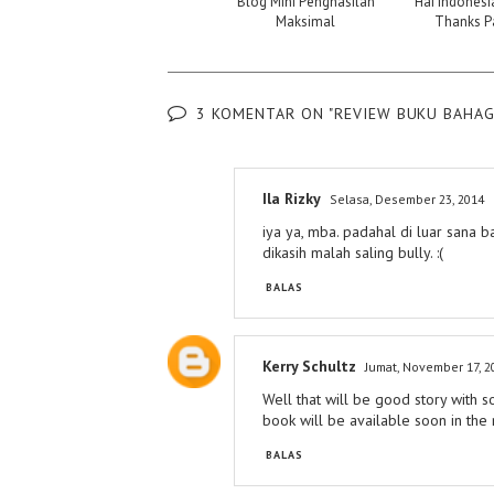
Blog Mini Penghasilan
Hai Indonesi
Maksimal
Thanks Pa
3 KOMENTAR ON "REVIEW BUKU BAHAGI
Ila Rizky
Selasa, Desember 23, 2014
iya ya, mba. padahal di luar sana
dikasih malah saling bully. :(
BALAS
Kerry Schultz
Jumat, November 17, 2
Well that will be good story with s
book will be available soon in the 
BALAS