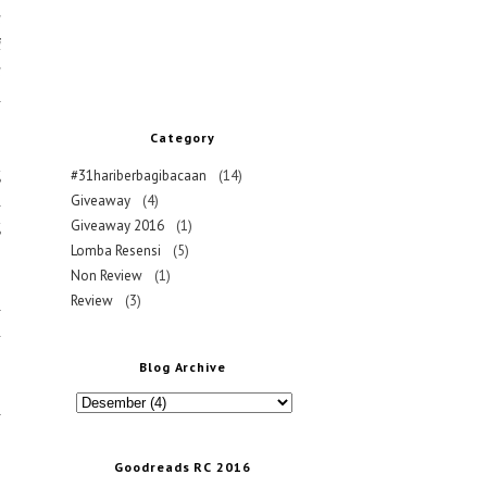
a
i
a
a
Category
g
#31hariberbagibacaan
(14)
Giveaway
(4)
a
Giveaway 2016
(1)
g
Lomba Resensi
(5)
Non Review
(1)
Review
(3)
l
n
Blog Archive
i
,
Goodreads RC 2016