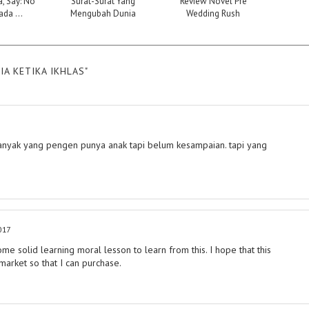
a, Say: No
Surat-Surat Yang
Review Novel Pre
da ...
Mengubah Dunia
Wedding Rush
A KETIKA IKHLAS"
 banyak yang pengen punya anak tapi belum kesampaian. tapi yang
017
ome solid learning moral lesson to learn from this. I hope that this
market so that I can purchase.