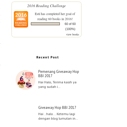
2016 Reading Challenge
n
Esti
has completed her goal of
a
reading 60 books in 2016!
.
60 of 60
(100%)
view books
Recent Post
Pemenang Giveaway Hop
BBI 2017
Hai Halo, Terima kasih ya
yang sudah i…
Giveaway Hop BBI 2017
Hai ..halo... Ketemu lagi
dengan blog lumutan in…