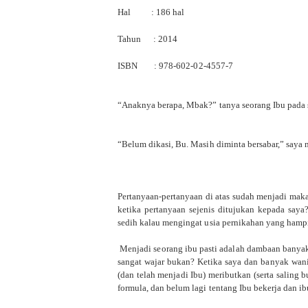
Hal : 186 hal
Tahun : 2014
ISBN : 978-602-02-4557-7
“Anaknya berapa, Mbak?” tanya seorang Ibu pada s
“Belum dikasi, Bu. Masih diminta bersabar,” saya
Pertanyaan-pertanyaan di atas sudah menjadi maka
ketika pertanyaan sejenis ditujukan kepada saya?
sedih kalau mengingat usia pernikahan yang hampi
Menjadi seorang ibu pasti adalah dambaan banya
sangat wajar bukan? Ketika saya dan banyak wanit
(dan telah menjadi Ibu) meributkan (serta saling 
formula, dan belum lagi tentang Ibu bekerja dan i