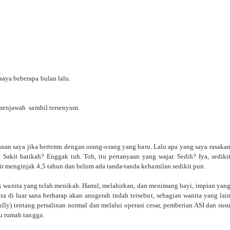
aya beberapa bulan lalu.
 menjawab sambil tersenyum.
nan saya jika bertemu dengan orang-orang yang baru. Lalu apa yang saya rasaka
 Sakit hatikah? Enggak tuh. Toh, itu pertanyaan yang wajar. Sedih? Iya, sediki
r menginjak 4,5 tahun dan belum ada tanda-tanda kehamilan sedikit pun.
k wanita yang telah menikah. Hamil, melahirkan, dan menimang bayi, impian yan
a di luar sana berharap akan anugerah indah tersebut, sebagian wanita yang lai
bully) tentang persalinan normal dan melalui operasi cesar, pemberian ASI dan sus
bu rumah tangga.