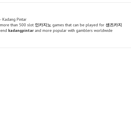
 - Kadang Pintar
e more than 500 slot
인카지노
games that can be played for
샌즈카지
trend
kadangpintar
and more popular with gamblers worldwide