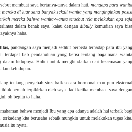
rsebut membuat saya bertanya-tanya dalam hati,
mengapa para wanit
kah mereka di luar sana banyak sekali wanita yang menginginkan posis
arkah mereka bahwa wanita-wanita tersebut rela melakukan apa saj
erlintas dalam benak saya, kalau dengan
dibully
kemudian saya bis
ayaknya haha.
hlas
, pandangan saya menjadi sedikit berbeda terhadap para ibu yan
ini terdapat bab pendahuluan yang berisi tentang bagaimana wanit
ng dalam hidupnya. Halini untuk menghindarkan dari kecemasan yan
dalam kehidupan.
ang tentang penyebab stres baik secara hormonal mau pun eksterna
ini tidak pernah terpikirkan oleh saya. Jadi ketika membaca saya denga
ini, oh begitu to haha.
emahaman bahwa menjadi Ibu yang apa adanya adalah hal terbaik bag
p, terkadang kita berusaha sebaik mungkin untuk melakukan tugas kita
anusia itu nyata.