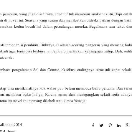
an pemburu, yang juga disihirnya, abadi untuk memburu anak-anak itu. Tapi enta
r di novel ini. Suasana yang suram dan menakutkan dideskripsikan dengan baik
irasakan kedua bocah ini dalam petualangan mereka. Bagaimana rasa takut da
pati terhadap si pemburu. Dulunya, ia adalah seorang pangeran yang memang hob
p abadi agar terus bisa berburu. Si pemburu merasakan kehampaan hidup. Duh, sedi
ak-anak.
embaca pengalaman Sol dan Connie, eksekusi endingnya termasuk cepat sekali
tetap bisa menikmatinya kok walau pun belum membaca buku pertama. Dan sara
gan membaca buku ini ya. Karena suram dan menegangkan sekali serta adany
rena itu novel ini memang dilabeli untuk
teen
/remaja.
hallenge 2014
014
,
Teen