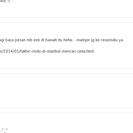
sy :-)
agi baca pesan mb esti di bawah itu hehe... mampir jg ke resensiku ya.
/2014/01/takbir-rindu-di-istanbul-mencari-cinta.html
..^_^