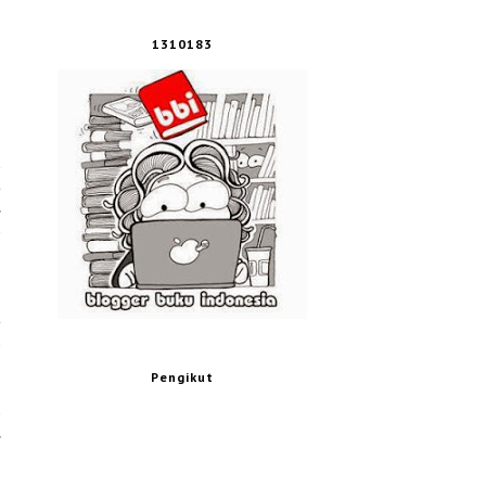
1310183
h
.
,
n
.
n
Pengikut
n
,