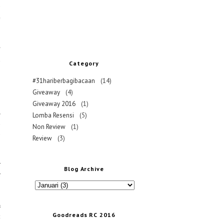
g
e
?
n
Category
#31hariberbagibacaan
(14)
Giveaway
(4)
Giveaway 2016
(1)
,
Lomba Resensi
(5)
i
Non Review
(1)
u
Review
(3)
r
Blog Archive
r
s
Goodreads RC 2016
t