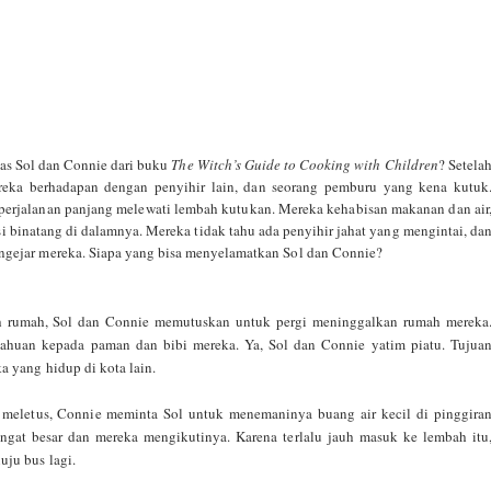
as Sol dan Connie dari buku
The Witch’s Guide to Cooking with Children
? Setela
ereka berhadapan dengan penyihir lain, dan seorang pemburu yang kena kutuk
rjalanan panjang melewati lembah kutukan. Mereka kehabisan makanan dan air
 binatang di dalamnya. Mereka tidak tahu ada penyihir jahat yang mengintai, da
ngejar mereka. Siapa yang bisa menyelamatkan Sol dan Connie?
lah rumah, Sol dan Connie memutuskan untuk pergi meninggalkan rumah mereka
tahuan kepada paman dan bibi mereka. Ya, Sol dan Connie yatim piatu. Tujua
a yang hidup di kota lain.
meletus, Connie meminta Sol untuk menemaninya buang air kecil di pinggira
ngat besar dan mereka mengikutinya. Karena terlalu jauh masuk ke lembah itu
uju bus lagi.