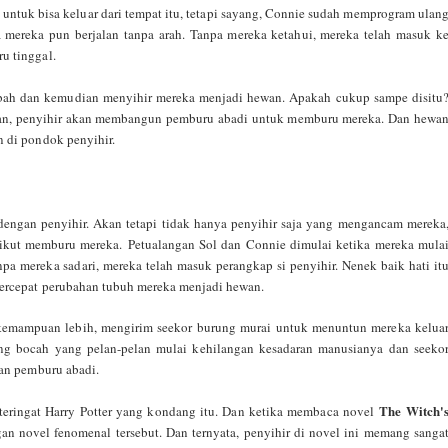
untuk bisa keluar dari tempat itu, tetapi sayang, Connie sudah memprogram ulan
 mereka pun berjalan tanpa arah. Tanpa mereka ketahui, mereka telah masuk k
u tinggal.
embah dan kemudian menyihir mereka menjadi hewan. Apakah cukup sampe disitu
wan, penyihir akan membangun pemburu abadi untuk memburu mereka. Dan hewa
n di pondok penyihir.
 dengan penyihir. Akan tetapi tidak hanya penyihir saja yang mengancam mereka
r ikut memburu mereka.
Petualangan Sol dan Connie dimulai ketika mereka mula
a mereka sadari, mereka telah masuk perangkap si penyihir. Nenek baik hati it
ercepat perubahan tubuh mereka menjadi hewan.
kemampuan lebih, mengirim seekor burung murai untuk menuntun mereka kelua
ang bocah yang pelan-pelan mulai kehilangan kesadaran manusianya dan seeko
dan pemburu abadi.
The Witch'
 teringat Harry Potter yang kondang itu. Dan ketika membaca novel
 novel fenomenal tersebut. Dan ternyata, penyihir di novel ini memang sanga