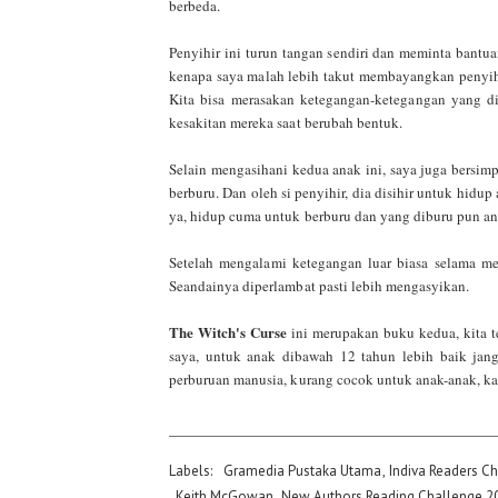
berbeda.
Penyihir ini turun tangan sendiri dan meminta bantu
kenapa saya malah lebih takut membayangkan penyihi
Kita bisa merasakan ketegangan-ketegangan yang d
kesakitan mereka saat berubah bentuk.
Selain mengasihani kedua anak ini, saya juga bersim
berburu. Dan oleh si penyihir, dia disihir untuk hidu
ya, hidup cuma untuk berburu dan yang diburu pun an
Setelah mengalami ketegangan luar biasa selama m
Seandainya diperlambat pasti lebih mengasyikan.
The Witch's Curse
ini merupakan buku kedua, kita 
saya, untuk anak dibawah 12 tahun lebih baik jan
perburuan manusia, kurang cocok untuk anak-anak, ka
Labels:
Gramedia Pustaka Utama
,
Indiva Readers C
,
Keith McGowan
,
New Authors Reading Challenge 2