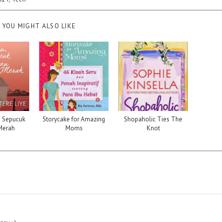
YOU MIGHT ALSO LIKE
n Sepucuk
Storycake for Amazing
Shopaholic Ties The
Merah
Moms
Knot
"