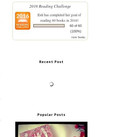
2016 Reading Challenge
h
Esti
has completed her goal of
reading 60 books in 2016!
.
60 of 60
n
(100%)
view books
i
h
Recent Post
.
n
a
Popular Posts