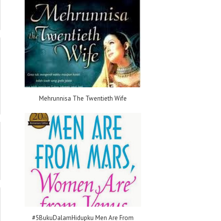
Mehrunnisa The Twentieth Wife
#5BukuDalamHidupku Men Are From