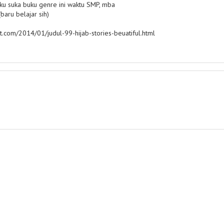
aku suka buku genre ini waktu SMP, mba
baru belajar sih)
.com/2014/01/judul-99-hijab-stories-beuatiful.html