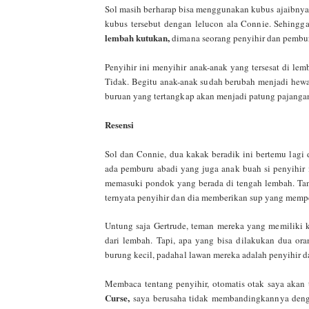
Sol masih berharap bisa menggunakan kubus ajaibnya 
kubus tersebut dengan lelucon ala Connie. Sehingga
lembah kutukan,
dimana seorang penyihir dan pembur
Penyihir ini menyihir anak-anak yang tersesat di l
Tidak. Begitu anak-anak sudah berubah menjadi he
buruan yang tertangkap akan menjadi patung pajanga
Resensi
Sol dan Connie, dua kakak beradik ini bertemu lagi
ada pemburu abadi yang juga anak buah si penyihi
memasuki pondok yang berada di tengah lembah. Tanp
ternyata penyihir dan dia memberikan sup yang memp
Untung saja
Gertrude, teman mereka yang memiliki 
dari lembah. Tapi, apa yang bisa dilakukan dua or
burung kecil, padahal lawan mereka adalah penyihir 
Membaca tentang penyihir, otomatis otak saya akan
Curse,
saya berusaha tidak membandingkannya dengan